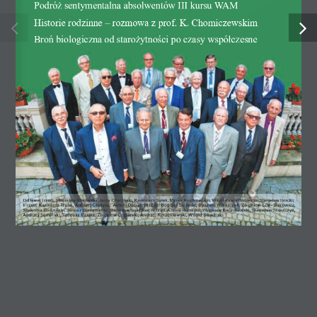
Podróż sentymentalna absolwentów III kursu WAM
Historie rodzinne – rozmowa z prof. K. Chomiczewskim
Broń biologiczna od starożytności po czasy współczesne
Organy
Okręgowy Zjazd Lekarzy
Okręgowa Rada Lekarska
Okręgowa Komisja Rewizyjna
Okręgowy Sąd Lekarski
Okręgowy Rzecznik Odpowiedzialności Zawodowej
Pozostałe funkcje
Od lewej I rząd: Stanisław Klisowski, Jerzy Chęciński, Kazimierz Sułek, Marek Kochmański, Włodzimierz Dubiecki, Stanisław Ilnicki; 
II rząd: Kazimierz Truba, Andrzej Gładysz,  Antoni Dobija; III rząd: Bogdan Sleboda, Ryszard Właszczuk, Zbigniew Lew- Starowicz, 
Sławomir Dudziński, Janusz Domaniecki, Stanisław Suszyna; IV rząd: Antoni Rapiejko, Zbigniew Kaczorowski, Stanisław Staszczyk, 
Andrzej Sumiński, Tadeusz Czajka, Zbigniew Ceglarski, Andrzej Korzeniowski, Witold Sławiński
Komisje
Komisja ds. Rejestru Lekarzy, Wydawania Prawa Wykonywania
Zawodu i Praktyk Lekarskich
Komisja ds. Kształcenia i Doskonalenia Zawodowego