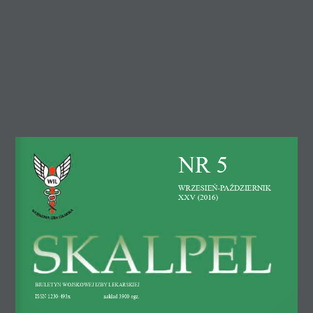
ul. Jana Pawła Woronicza 15
02-625 Warszawa
tel. 22 621 04 93, fax 22 621 12 11
e-mail: sekretariat@wojskowa.org.pl
Konto WIL: PKO BP S.A. IX Oddział Warszawa
50 1020 1097 0000 7802 0001 6741
NR 5
Nawiguj
WRZESIEŃ-PAŹDZIERNIK 
Linki
XXV (2016)
FAQ
Polityka Prywatności
Mapa serwisu
Pomoc
BIULETYN WOJSKOWEJ IZBY LEKARSKIEJ
ISSN 1230-493x 
nakład 3900 egz.
.