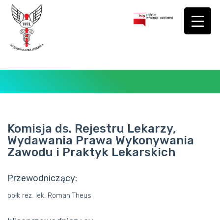
Komisja ds. Rejestru Lekarzy,
Wydawania Prawa Wykonywania
BIURO
Zawodu i Praktyk Lekarskich
ORGANY
Przewodniczący:
KOMISJE
ppłk rez. lek. Roman Theus
DOKUMENTY
OGŁOSZENIA