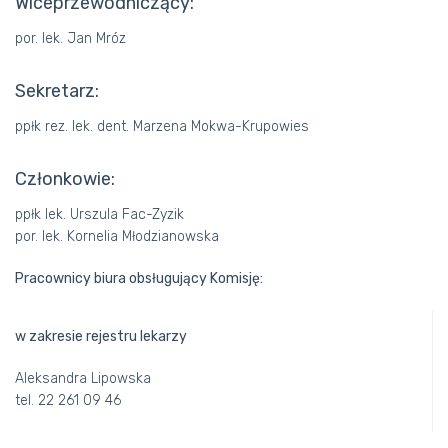
Wiceprzewodniczący:
OKRĘGOWE IZBY LEKARSKIE
por. lek. Jan Mróz
„SKALPEL”
Sekretarz:
ppłk rez. lek. dent. Marzena Mokwa-Krupowies
Członkowie:
ppłk lek. Urszula Fac-Zyzik
por. lek. Kornelia Młodzianowska
Pracownicy biura obsługujący Komisję:
w zakresie rejestru lekarzy
Aleksandra Lipowska
tel. 22 261 09 46