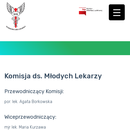
Komisja ds. Młodych Lekarzy
BIURO
Przewodniczący Komisji:
ORGANY
por. lek. Agata Borkowska
KOMISJE
Wiceprzewodniczący:
DOKUMENTY
mjr lek. Maria Kurzawa
OGŁOSZENIA