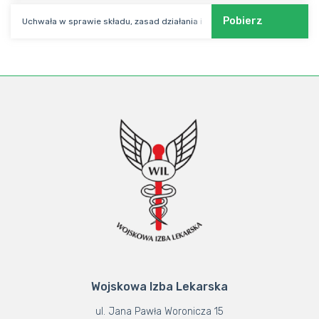
Pobierz
Uchwała w sprawie składu, zasad działania i zadań Komisji wraz z Regu
Wojskowa Izba Lekarska
ul. Jana Pawła Woronicza 15