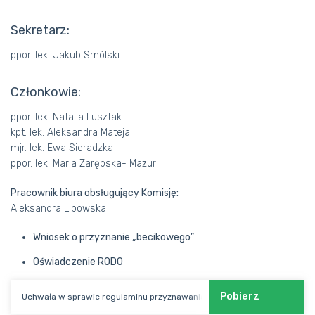
OKRĘGOWE IZBY LEKARSKIE
Sekretarz:
„SKALPEL”
ppor. lek. Jakub Smólski
Członkowie:
ppor. lek. Natalia Lusztak
kpt. lek. Aleksandra Mateja
mjr. lek. Ewa Sieradzka
ppor. lek. Maria Zarębska- Mazur
Pracownik biura obsługujący Komisję:
Aleksandra Lipowska
Wniosek o przyznanie „becikowego”
Oświadczenie RODO
Pobierz
Uchwała w sprawie regulaminu przyznawania świadczenia z tytułu urodz