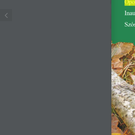
opo
Konto WIL: PKO BP S.
Warszawa
ina
50 1020 1097 0000
6741
szó
Copyright © 2019 WOJSKOWA IZBA LEKARSKA