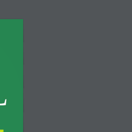
ntralny Rejestr Lekarzy
KONTAKT
Konto
IA
OKRĘGOWE IZBY LEKARSKIE
„SKALPEL”
Komisje
Komisja ds. Rejestru Lekarzy, Wydawania Prawa
Wykonywania Zawodu i Praktyk Lekarskich
a
Komisja ds. Kształcenia i Doskonalenia
Zawodowego
yjna
Komisja Organizacyjno-Legislacyjna