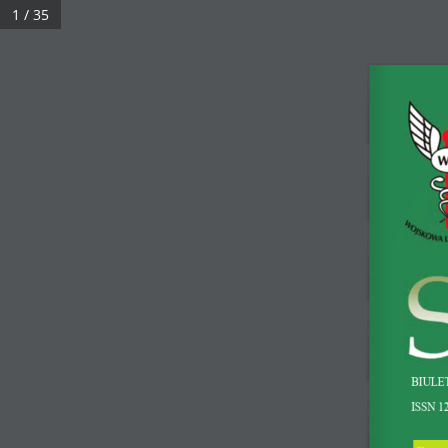
1 / 35
BIURO
Wojskowa Izba 
ul. Jana Pawła Woro
02-625 Warszawa
tel. 22 621 04 93, fa
BiULE
e-mail:
issN 12
sekretariat@wojsko