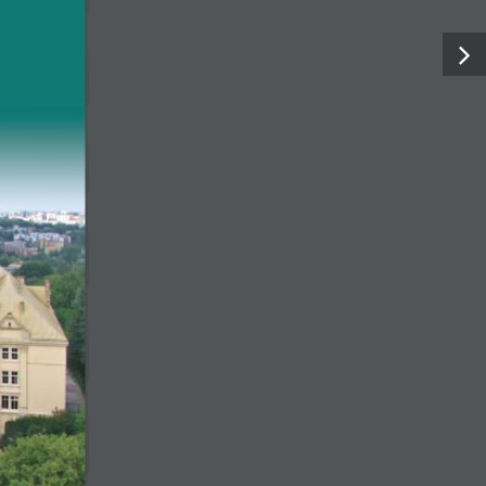
Komisja ds. Młodych Lekarzy
wiedzialności
Komisja ds. Emerytów i Rencistów
Komisja Historyczna
Komisja Budżetowa
Komisja ds. Kultury i Sportu
Komisja ds. opiniowania kandydatów na
stanowiska lub funkcje w służbie zdrowia
Komisja Socjalna
Komisja Etyki
Komisja Stomatologiczna
Komisja Bioetyczna