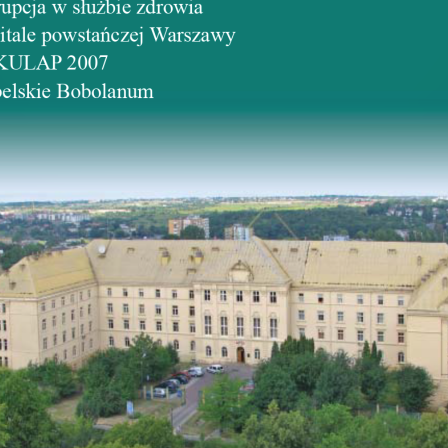
upcja w s³u¿bie zdrowia
Pomoc
Okręgowy Rzecznik Odpo
A. IX Oddział
Zawodowej
itale powstañczej Warszawy
.
Pozostałe funkcje
 7802 0001
KULAP 2007
elskie Bobolanum