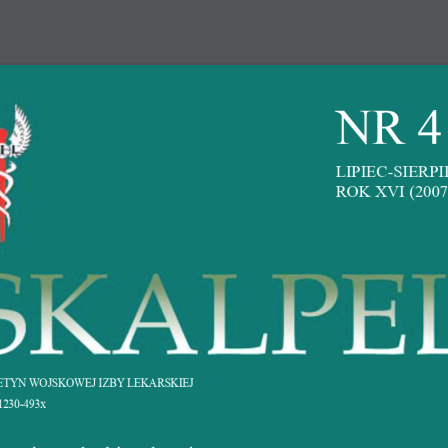
Strona Główna
Ce
NR 4LIPI
ORGANY
KOMISJE
DOKUMENTY
OGŁOSZEN
ROK XVI (2007
Lekarska
Nawiguj
Organy
nicza 15
Linki
Okręgowy Zjazd Lekarzy
FAQ
Okręgowa Rada Lekarsk
x 22 621 12 11
ETYN WOJSKOWEJ IZBY LEKARSKIEJ
Polityka Prywatności
Okręgowa Komisja Rewiz
1230-493x
Mapa serwisu
Okręgowy Sąd Lekarski
wa.org.pl