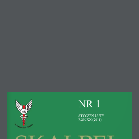
Wojskowa Izba Lekarska
ul. Jana Pawła Woronicza 15
02-625 Warszawa
tel. 22 621 04 93, fax 22 621 12 11
e-mail: sekretariat@wojskowa.org.pl
NR 1
Konto WIL: PKO BP S.A. IX Oddział Warszawa
50 1020 1097 0000 7802 0001 6741
styczeń-luty
Rok XX (2011)
Nawiguj