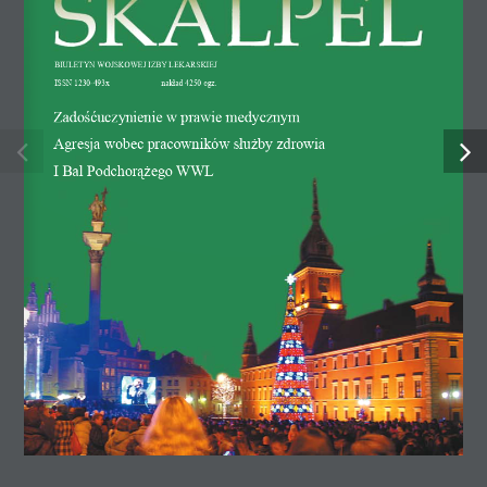
Linki
FAQ
BIuletyN WOJsKOWeJ IzBy leKARsKIeJ
IssN 1230-493x 
nakład 4250 egz.
Polityka Prywatności
zadośćuczynienie w prawie medycznym
Mapa serwisu
Agresja wobec pracowników służby zdrowia
Pomoc
I Bal Podchorążego WWl
.
Organy
Okręgowy Zjazd Lekarzy
Okręgowa Rada Lekarska
Okręgowa Komisja Rewizyjna
Okręgowy Sąd Lekarski
Okręgowy Rzecznik Odpowiedzialności Zawodowej