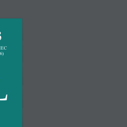
ntralny Rejestr Lekarzy
KONTAKT
Konto
J-CZERWIEC
IA
OKRĘGOWE IZBY LEKARSKIE
„SKALPEL”
6)
Komisje
Komisja ds. Rejestru Lekarzy, Wydawania Prawa
Wykonywania Zawodu i Praktyk Lekarskich