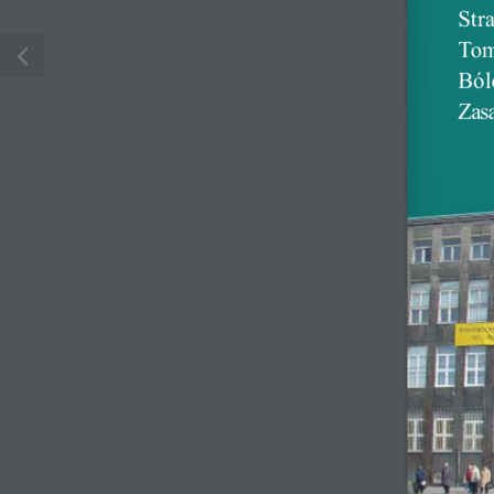
Str
tel. 22 621 04 93, fa
Tom
e-mail:
Ból
sekretariat@wojsko
Zasa
Konto WIL: PKO BP S.
Warszawa
50 1020 1097 0000
6741