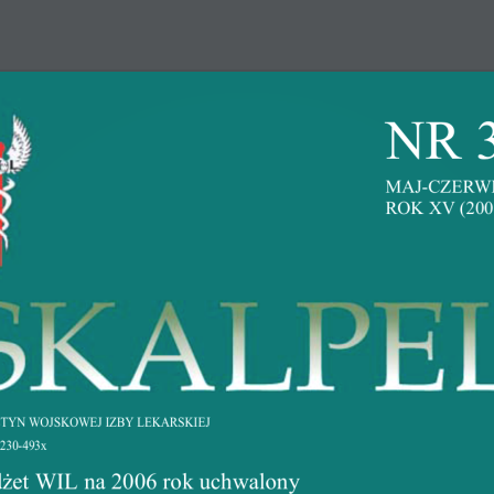
Strona Główna
Ce
NR 3MA
ORGANY
KOMISJE
DOKUMENTY
OGŁOSZEN
ROK XV (200
/2006
Lekarska
Nawiguj
Organy
ETYN WOJSKOWEJ IZBY LEKARSKIEJ
230-493x
nicza 15
Linki
Okręgowy Zjazd Lekarzy
¿et WIL na 2006 rok uchwalony