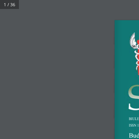
1 / 36
BIURO
Nr 3
Pozostałe wydania
Wojskowa Izba 
BIUL
ISSN 1
ul. Jana Pawła Woro
Bud
02-625 Warszawa