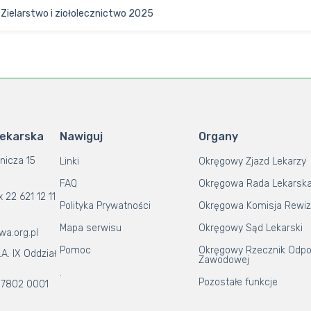
 Zielarstwo i ziołolecznictwo 2025
Lekarska
Nawiguj
Organy
nicza 15
Linki
Okręgowy Zjazd Lekarzy
FAQ
Okręgowa Rada Lekarsk
x 22 621 12 11
Polityka Prywatności
Okręgowa Komisja Rewiz
Mapa serwisu
Okręgowy Sąd Lekarski
wa.org.pl
Pomoc
Okręgowy Rzecznik Odpo
A. IX Oddział
Zawodowej
.
Pozostałe funkcje
 7802 0001