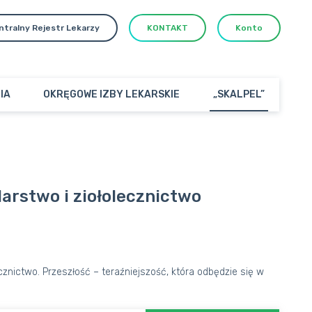
ntralny Rejestr Lekarzy
KONTAKT
Konto
IA
OKRĘGOWE IZBY LEKARSKIE
„SKALPEL”
larstwo i ziołolecznictwo
cznictwo. Przeszłość – teraźniejszość, która odbędzie się w