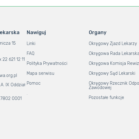
Lekarska
Nawiguj
Organy
nicza 15
Linki
Okręgowy Zjazd Lekarzy
FAQ
Okręgowa Rada Lekarsk
x 22 621 12 11
Polityka Prywatności
Okręgowa Komisja Rewiz
Mapa serwisu
Okręgowy Sąd Lekarski
wa.org.pl
Pomoc
Okręgowy Rzecznik Odpo
A. IX Oddział
Zawodowej
.
Pozostałe funkcje
 7802 0001