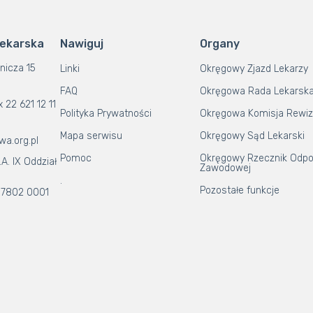
Lekarska
Nawiguj
Organy
nicza 15
Linki
Okręgowy Zjazd Lekarzy
FAQ
Okręgowa Rada Lekarsk
x 22 621 12 11
Polityka Prywatności
Okręgowa Komisja Rewiz
Mapa serwisu
Okręgowy Sąd Lekarski
wa.org.pl
Pomoc
Okręgowy Rzecznik Odpo
A. IX Oddział
Zawodowej
.
Pozostałe funkcje
 7802 0001