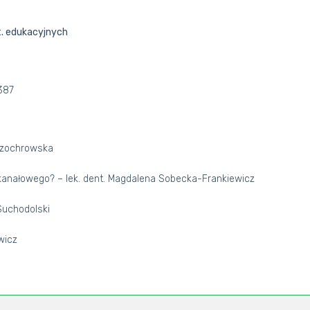
t. edukacyjnych
=387
 Czochrowska
 kanałowego? – lek. dent. Magdalena Sobecka-Frankiewicz
Suchodolski
wicz