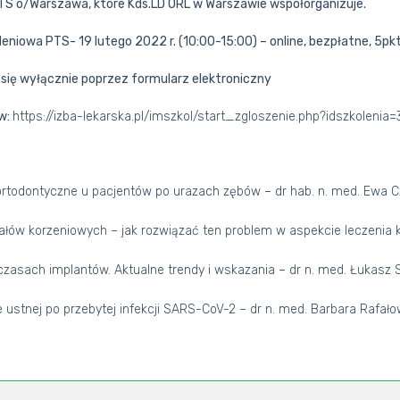
TS o/Warszawa, które Kds.LD ORL w Warszawie współorganizuje.
eniowa PTS- 19 lutego 2022 r. (10:00-15:00) – online, bezpłatne, 5pk
się wyłącznie poprzez formularz elektroniczny
w:
https://izba-lekarska.pl/imszkol/start_zgloszenie.php?idszkolenia
ortodontyczne u pacjentów po urazach zębów – dr hab. n. med. Ewa
anałów korzeniowych – jak rozwiązać ten problem w aspekcie leczenia
czasach implantów. Aktualne trendy i wskazania – dr n. med. Łukasz 
 ustnej po przebytej infekcji SARS-CoV-2 – dr n. med. Barbara Rafało