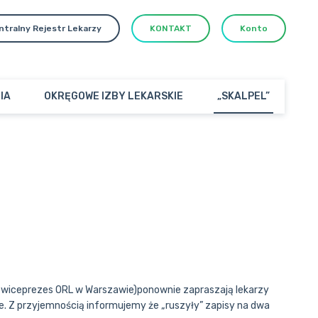
ntralny Rejestr Lekarzy
KONTAKT
Konto
IA
OKRĘGOWE IZBY LEKARSKIE
„SKALPEL”
k( wiceprezes ORL w Warszawie)ponownie zapraszają lekarzy
ne. Z przyjemnością informujemy że „ruszyły” zapisy na dwa