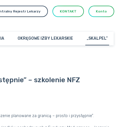
ntralny Rejestr Lekarzy
KONTAKT
Konto
IA
OKRĘGOWE IZBY LEKARSKIE
„SKALPEL”
stępnie” – szkolenie NFZ
nie planowane za granicą – prosto i przystępnie”.