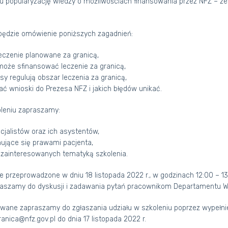
lu popularyzację wiedzy o możliwościach finansowania przez NFZ – 
będzie omówienie poniższych zagadnień:
czenie planowane za granicą,
e sfinansować leczenie za granicą,
 regulują obszar leczenia za granicą,
wnioski do Prezesa NFZ i jakich błędów unikać.
oleniu zapraszamy:
alistów oraz ich asystentów,
ące się prawami pacjenta,
interesowanych tematyką szkolenia.
e przeprowadzone w dniu 18 listopada 2022 r., w godzinach 12:00 – 13
raszamy do dyskusji i zadawania pytań pracownikom Departamentu W
wane zapraszamy do zgłaszania udziału w szkoleniu poprzez wypełnie
ranica@nfz.gov.pl
do dnia 17 listopada 2022 r.