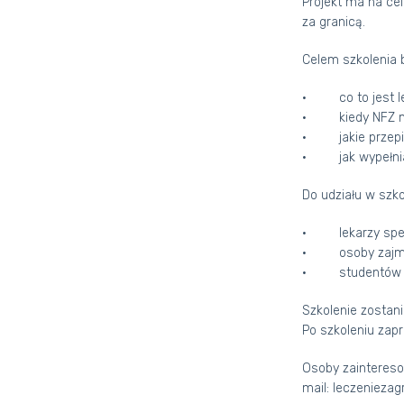
Projekt ma na ce
za granicą.
Celem szkolenia 
· co to jest le
· kiedy NFZ moż
· jakie przepisy
· jak wypełniać 
Do udziału w szk
· lekarzy specj
· osoby zajmuj
· studentów za
Szkolenie zostani
Po szkoleniu zap
Osoby zaintereso
mail:
leczeniezag