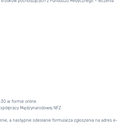
ze środków pochodzących z Funduszu Medycznego – leczenia
:30 w formie online.
spółpracy Międzynarodowej NFZ.
nie, a następnie odesłanie formularza zgłoszenia na adres e-