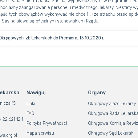
wami Pana Ministra Jacka Sasina, wypowiedzianymi w Programie 1 Pols
hociażby zaangażowanie personelu medycznego, lekarzy. Niestety wys
część tych obowiązków wykonywać nie chce (…) ze strachu przed epid
 Sasina słowa są oficjalnym stanowiskiem Rządu.
Okręgowych Izb Lekarskich do Premiera, 13.10.2020 r.
Lekarska
Nawiguj
Organy
nicza 15
Linki
Okręgowy Zjazd Lekarzy
FAQ
Okręgowa Rada Lekarsk
x 22 621 12 11
Polityka Prywatności
Okręgowa Komisja Rewiz
Mapa serwisu
Okręgowy Sąd Lekarski
wa.org.pl