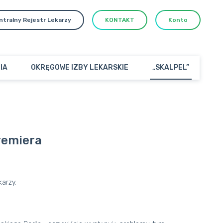
ntralny Rejestr Lekarzy
KONTAKT
Konto
IA
OKRĘGOWE IZBY LEKARSKIE
„SKALPEL”
remiera
arzy.