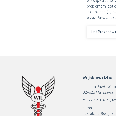
w związku ze sło
problemem jest c
lekarskiego (…) 
przez Pana Jacka
List Prezesów 
Wojskowa Izba 
ul. Jana Pawła Woro
02-625 Warszawa
tel. 22 621 04 93, fa
e-mail:
sekretariat@wojsko