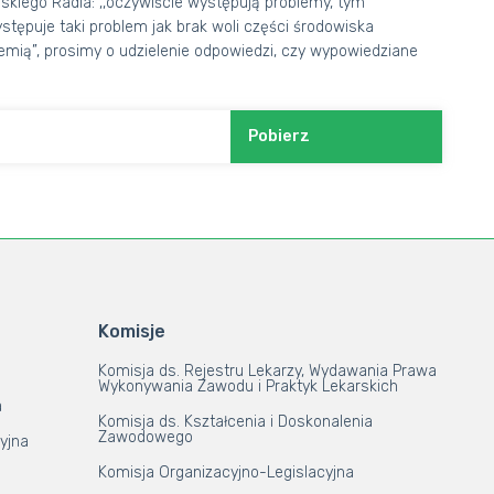
kiego Radia: ,,oczywiście występują problemy, tym
tępuje taki problem jak brak woli części środowiska
emią”, prosimy o udzielenie odpowiedzi, czy wypowiedziane
Pobierz
Komisje
Komisja ds. Rejestru Lekarzy, Wydawania Prawa
Wykonywania Zawodu i Praktyk Lekarskich
a
Komisja ds. Kształcenia i Doskonalenia
Zawodowego
yjna
Komisja Organizacyjno-Legislacyjna