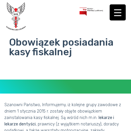
Obowiązek posiadania
kasy fiskalnej
Szanowni Państwo,
Informujemy, iż kolejne grupy zawodowe z
dniem 1 stycznia 2015 r. zostały objęte obowiązkiem
zainstalowania kasy fiskalnej. Są wśród nich m.in.
lekarze i
BIURO
lekarze dentyści
, prawnicy (z wyjątkiem notariuszy), doradcy
podatkowi, a także warsztaty motoryzacyjne, zakłady