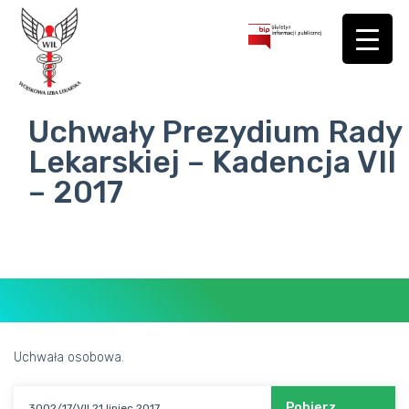
Uchwały Prezydium Rady
Lekarskiej – Kadencja VII
– 2017
Uchwała osobowa.
BIURO
Pobierz
3002/17/VII 21 lipiec 2017