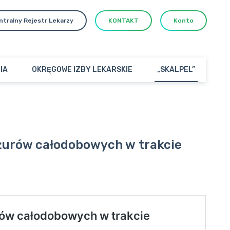
ntralny Rejestr Lekarzy
KONTAKT
Konto
IA
OKRĘGOWE IZBY LEKARSKIE
„SKALPEL”
żurów całodobowych w trakcie