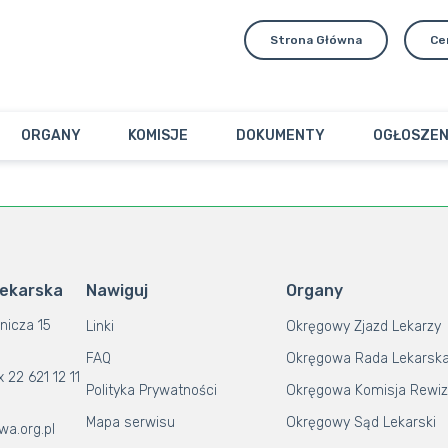
Strona Główna
Ce
ORGANY
KOMISJE
DOKUMENTY
OGŁOSZEN
Lekarska
Nawiguj
Organy
nicza 15
Linki
Okręgowy Zjazd Lekarzy
FAQ
Okręgowa Rada Lekarsk
x 22 621 12 11
Polityka Prywatności
Okręgowa Komisja Rewiz
Mapa serwisu
Okręgowy Sąd Lekarski
wa.org.pl