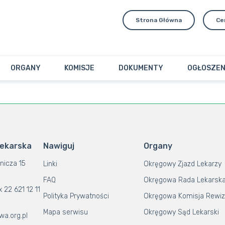
Strona Główna
Ce
ORGANY
KOMISJE
DOKUMENTY
OGŁOSZEN
Lekarska
Nawiguj
Organy
nicza 15
Linki
Okręgowy Zjazd Lekarzy
FAQ
Okręgowa Rada Lekarsk
x 22 621 12 11
Polityka Prywatności
Okręgowa Komisja Rewiz
Mapa serwisu
Okręgowy Sąd Lekarski
wa.org.pl