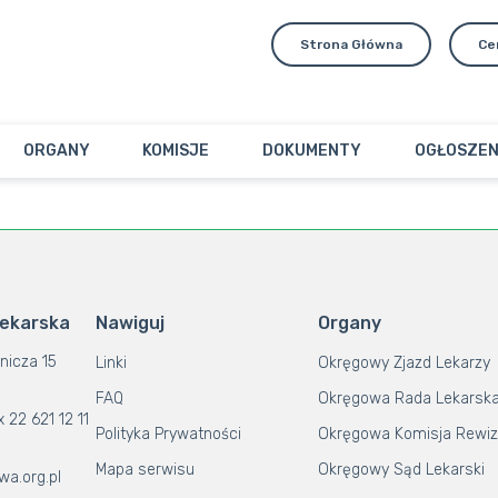
Strona Główna
Ce
ORGANY
KOMISJE
DOKUMENTY
OGŁOSZEN
Lekarska
Nawiguj
Organy
nicza 15
Linki
Okręgowy Zjazd Lekarzy
FAQ
Okręgowa Rada Lekarsk
x 22 621 12 11
Polityka Prywatności
Okręgowa Komisja Rewiz
Mapa serwisu
Okręgowy Sąd Lekarski
wa.org.pl