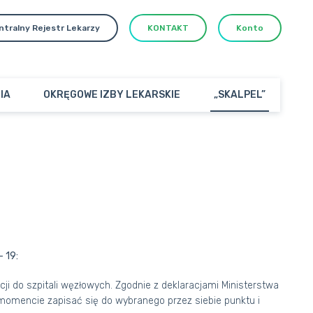
ntralny Rejestr Lekarzy
KONTAKT
Konto
IA
OKRĘGOWE IZBY LEKARSKIE
„SKALPEL”
 19:
i do szpitali węzłowych. Zgodnie z deklaracjami Ministerstwa
omencie zapisać się do wybranego przez siebie punktu i