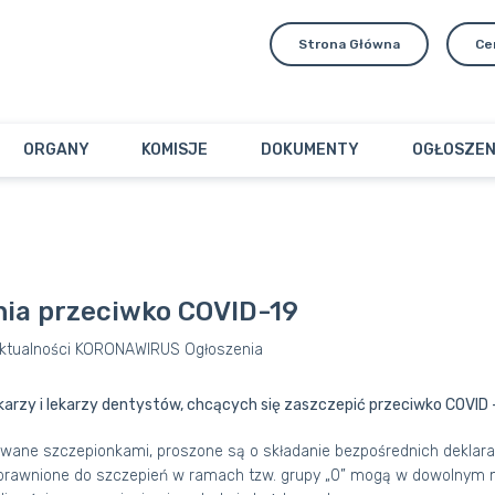
Strona Główna
Ce
ORGANY
KOMISJE
DOKUMENTY
OGŁOSZEN
nia przeciwko COVID-19
ktualności
KORONAWIRUS
Ogłoszenia
ekarzy i lekarzy dentystów, chcących się zaszczepić przeciwko COVID –
wane szczepionkami, proszone są o składanie bezpośrednich deklaracj
prawnione do szczepień w ramach tzw. grupy „0” mogą w dowolnym m