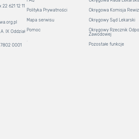
FAQ
Okręgowa Rada Lekarsk
x 22 621 12 11
Polityka Prywatności
Okręgowa Komisja Rewiz
Mapa serwisu
Okręgowy Sąd Lekarski
wa.org.pl
Pomoc
Okręgowy Rzecznik Odpo
A. IX Oddział
Zawodowej
.
Pozostałe funkcje
 7802 0001