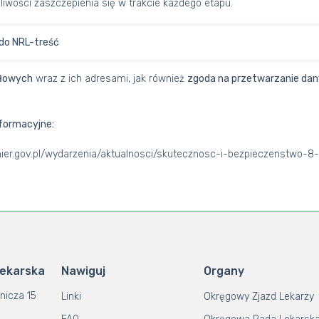
liwości zaszczepienia się w trakcie każdego etapu.
do NRL-treść
złowych
wraz z ich adresami, jak również
zgoda na przetwarzanie da
nformacyjne:
ier.gov.pl/wydarzenia/aktualnosci/skutecznosc-i-bezpieczenstwo-8
Lekarska
Nawiguj
Organy
nicza 15
Linki
Okręgowy Zjazd Lekarzy