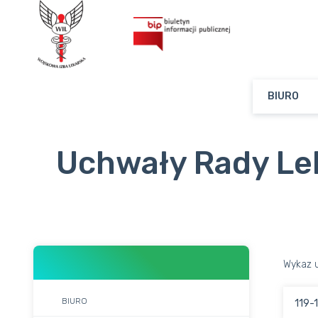
BIURO
Uchwały Rady Lek
Wykaz u
BIURO
119-