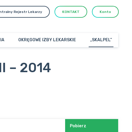
ntralny Rejestr Lekarzy
KONTAKT
Konto
IA
OKRĘGOWE IZBY LEKARSKIE
„SKALPEL”
I – 2014
Pobierz