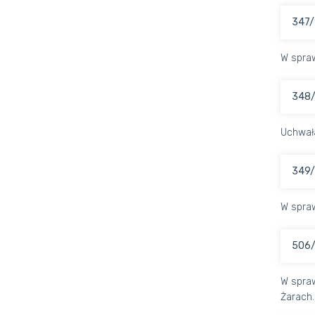
347/
W spraw
348/
Uchwał
349/
W spraw
506/
W spraw
Żarach.