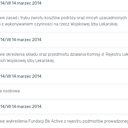
14/VII 14 marzec 2014
ie zasad i trybu zwrotu kosztów podróży oraz inncyh uzasadnionyc
 z wykonywaniem czynności na rzecz Wojskowej Izby Lekarskiej.
14/VII 14 marzec 2014
ie określenia składu oraz przedmiotu działania Komisji d. Rejestru 
ich Wojskowej Izby Lekarskiej.
14/VII 14 marzec 2014
a osobowa.
14/VII 14 marzec 2014
ie wykreślenia Fundacji Be Active z rejestru podmiotów prowadzone