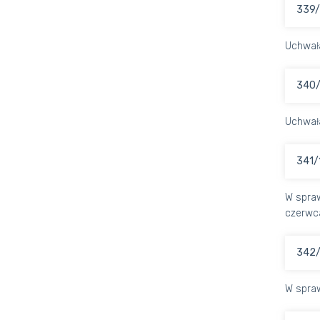
339/
Uchwał
340/
Uchwał
341/
W spraw
czerwca
342/
W spraw