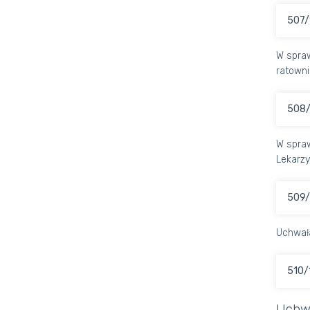
507/
W spraw
ratowni
508/
W spraw
Lekarzy
509/
Uchwał
510/
Uchw