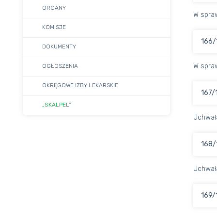
ORGANY
W spraw
KOMISJE
166/
DOKUMENTY
W spraw
OGŁOSZENIA
OKRĘGOWE IZBY LEKARSKIE
167/
„SKALPEL”
Uchwał
168/
Uchwał
169/