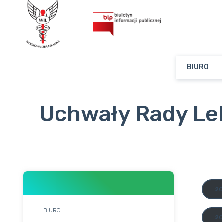
BIURO
Uchwały Rady Leka
2
BIURO
20