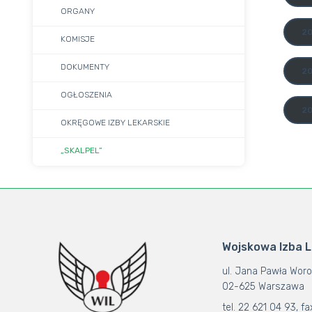
ORGANY
2
KOMISJE
DOKUMENTY
20
OGŁOSZENIA
20
OKRĘGOWE IZBY LEKARSKIE
„SKALPEL”
Wojskowa Izba 
ul. Jana Pawła Woro
02-625 Warszawa
tel. 22 621 04 93, fa