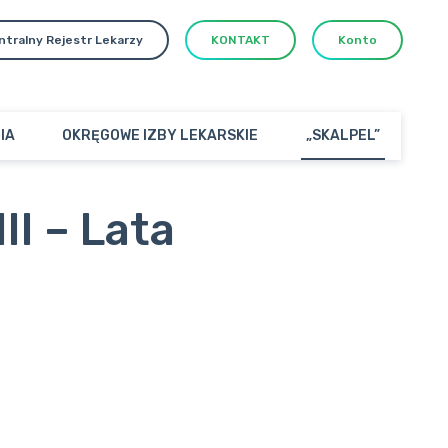
ntralny Rejestr Lekarzy
KONTAKT
Konto
IA
OKRĘGOWE IZBY LEKARSKIE
„SKALPEL”
II – Lata