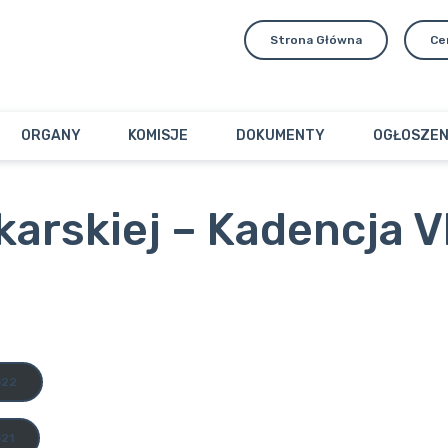
Strona Główna
Ce
ORGANY
KOMISJE
DOKUMENTY
OGŁOSZEN
rskiej – Kadencja VI
022
21