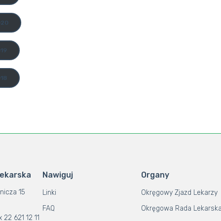
020
19
18
Lekarska
Nawiguj
Organy
nicza 15
Linki
Okręgowy Zjazd Lekarzy
FAQ
Okręgowa Rada Lekarsk
x 22 621 12 11