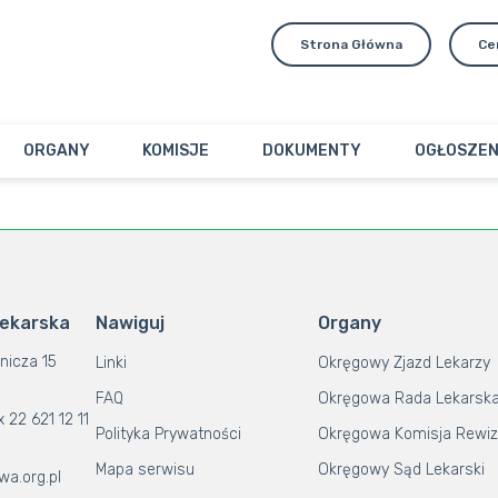
Strona Główna
Ce
ORGANY
KOMISJE
DOKUMENTY
OGŁOSZEN
Lekarska
Nawiguj
Organy
nicza 15
Linki
Okręgowy Zjazd Lekarzy
FAQ
Okręgowa Rada Lekarsk
x 22 621 12 11
Polityka Prywatności
Okręgowa Komisja Rewiz
Mapa serwisu
Okręgowy Sąd Lekarski
wa.org.pl