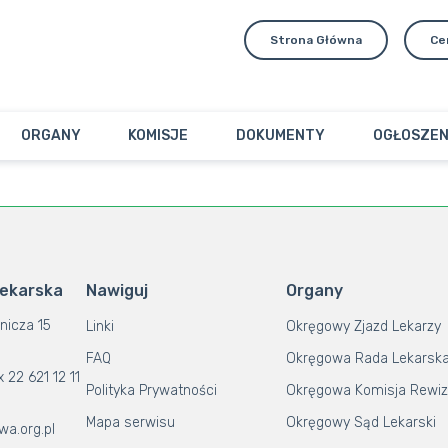
Strona Główna
Ce
ORGANY
KOMISJE
DOKUMENTY
OGŁOSZEN
Lekarska
Nawiguj
Organy
nicza 15
Linki
Okręgowy Zjazd Lekarzy
FAQ
Okręgowa Rada Lekarsk
x 22 621 12 11
Polityka Prywatności
Okręgowa Komisja Rewiz
Mapa serwisu
Okręgowy Sąd Lekarski
wa.org.pl