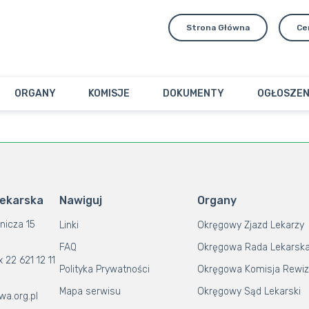
Strona Główna
Ce
ORGANY
KOMISJE
DOKUMENTY
OGŁOSZEN
Lekarska
Nawiguj
Organy
nicza 15
Linki
Okręgowy Zjazd Lekarzy
FAQ
Okręgowa Rada Lekarsk
x 22 621 12 11
Polityka Prywatności
Okręgowa Komisja Rewiz
Mapa serwisu
Okręgowy Sąd Lekarski
wa.org.pl