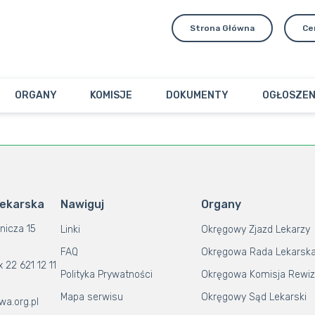
Strona Główna
Ce
ORGANY
KOMISJE
DOKUMENTY
OGŁOSZEN
Lekarska
Nawiguj
Organy
nicza 15
Linki
Okręgowy Zjazd Lekarzy
FAQ
Okręgowa Rada Lekarsk
x 22 621 12 11
Polityka Prywatności
Okręgowa Komisja Rewiz
Mapa serwisu
Okręgowy Sąd Lekarski
wa.org.pl