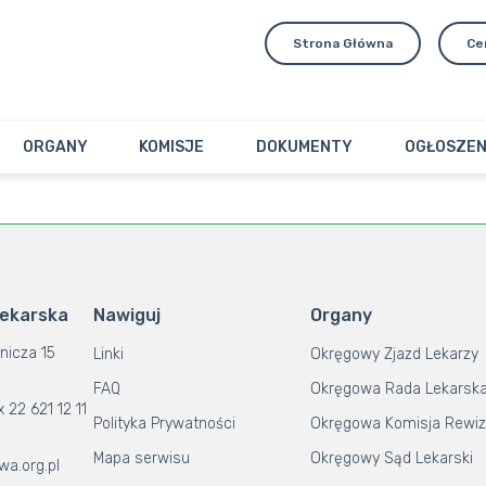
Strona Główna
Ce
ORGANY
KOMISJE
DOKUMENTY
OGŁOSZEN
Lekarska
Nawiguj
Organy
nicza 15
Linki
Okręgowy Zjazd Lekarzy
FAQ
Okręgowa Rada Lekarsk
x 22 621 12 11
Polityka Prywatności
Okręgowa Komisja Rewiz
Mapa serwisu
Okręgowy Sąd Lekarski
wa.org.pl