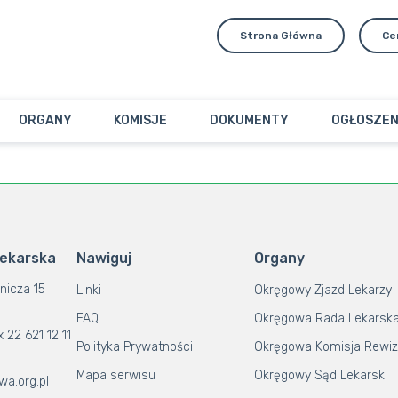
Strona Główna
Ce
ORGANY
KOMISJE
DOKUMENTY
OGŁOSZEN
Lekarska
Nawiguj
Organy
nicza 15
Linki
Okręgowy Zjazd Lekarzy
FAQ
Okręgowa Rada Lekarsk
x 22 621 12 11
Polityka Prywatności
Okręgowa Komisja Rewiz
Mapa serwisu
Okręgowy Sąd Lekarski
wa.org.pl