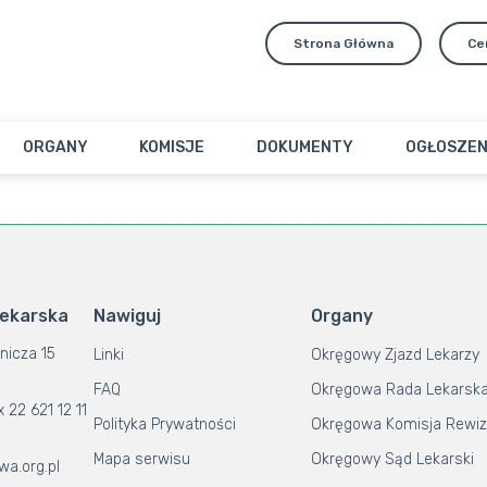
Strona Główna
Ce
ORGANY
KOMISJE
DOKUMENTY
OGŁOSZEN
Lekarska
Nawiguj
Organy
nicza 15
Linki
Okręgowy Zjazd Lekarzy
FAQ
Okręgowa Rada Lekarsk
x 22 621 12 11
Polityka Prywatności
Okręgowa Komisja Rewiz
Mapa serwisu
Okręgowy Sąd Lekarski
wa.org.pl