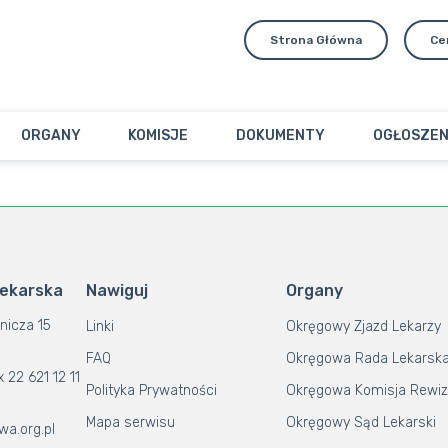
Strona Główna
Ce
ORGANY
KOMISJE
DOKUMENTY
OGŁOSZEN
Lekarska
Nawiguj
Organy
nicza 15
Linki
Okręgowy Zjazd Lekarzy
FAQ
Okręgowa Rada Lekarsk
x 22 621 12 11
Polityka Prywatności
Okręgowa Komisja Rewiz
Mapa serwisu
Okręgowy Sąd Lekarski
wa.org.pl