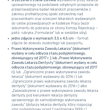
orzeczenie o stanie zdrowia
wystawione przez lekarza
upoważnionego na podstawie odrębnych przepisów do
przeprowadzania badań lekarskich pracowników z
zakresu profilaktycznej opieki zdrowotnej nad
pracownikami oraz orzeczeń lekarskich wydawanych
do celów przewidzianych w Kodeksie Pracy (wzór
dokumentu do pobrania ze strony Komisji Rejestracji –
patrz: rubryka „Formularze” lub w siedzibie izby),
jedno zdjęcie o wymiarach 3,5 x 4,5 cm
– format:
zdjęcie do dowodu osobistego lub paszportu,
Prawo Wykonywania Zawodu Lekarza” (dokument
wydany w celu odbycia stażu podyplomowego,
obowiązujący od 2017 r. ), lub „Prawo Wykonywania
Zawodu Lekarza Dentysty” (dokument wydany w celu
odbycia stażu podyplomowego, obowiązujący od 2017
r.),
lub „Ograniczone prawo wykonywania zawodu
lekarza” (dokument wydawany do 2016 r.) lub
„Ograniczone prawo wykonywania zawodu lekarza
dentysty” (dokument wydawany do 2016 r.) albo
„Zaświadczenie o prawie wykonywania zawodu lekarza
dentysty pod kierunkiem lekarza dentysty
uprawnionego do samodzielnego wykonywania
zawodu” (dotyczy lekarza dentysty, który rozpoczął
staż podyplomowy przed 1 października 1999 r.),