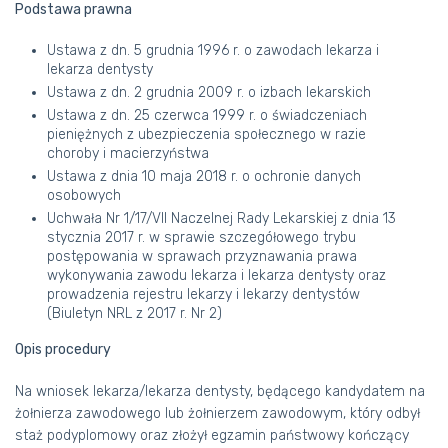
Podstawa prawna
Ustawa z dn. 5 grudnia 1996 r. o zawodach lekarza i
BIURO
lekarza dentysty
Ustawa z dn. 2 grudnia 2009 r. o izbach lekarskich
ORGANY
Ustawa z dn. 25 czerwca 1999 r. o świadczeniach
pieniężnych z ubezpieczenia społecznego w razie
KOMISJE
choroby i macierzyństwa
Ustawa z dnia 10 maja 2018 r. o ochronie danych
DOKUMENTY
osobowych
Uchwała Nr 1/17/VII Naczelnej Rady Lekarskiej z dnia 13
OGŁOSZENIA
stycznia 2017 r. w sprawie szczegółowego trybu
postępowania w sprawach przyznawania prawa
OKRĘGOWE IZBY LEKARSKIE
wykonywania zawodu lekarza i lekarza dentysty oraz
prowadzenia rejestru lekarzy i lekarzy dentystów
„SKALPEL”
(Biuletyn NRL z 2017 r. Nr 2)
Opis procedury
Na wniosek lekarza/lekarza dentysty, będącego kandydatem na
żołnierza zawodowego lub żołnierzem zawodowym, który odbył
staż podyplomowy oraz złożył egzamin państwowy kończący