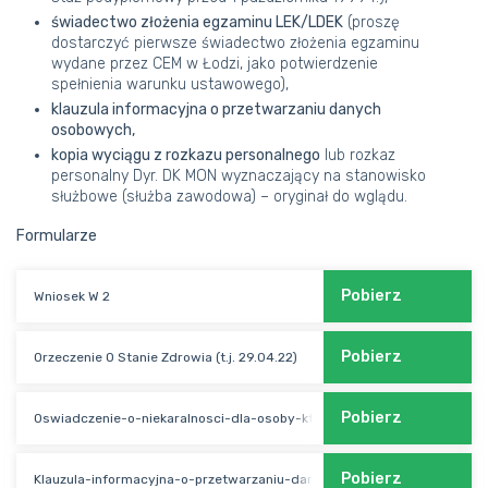
świadectwo złożenia egzaminu LEK/LDEK
(proszę
dostarczyć pierwsze świadectwo złożenia egzaminu
wydane przez CEM w Łodzi, jako potwierdzenie
spełnienia warunku ustawowego),
klauzula informacyjna o przetwarzaniu danych
osobowych,
kopia wyciągu z rozkazu personalnego
lub rozkaz
personalny Dyr. DK MON wyznaczający na stanowisko
służbowe (służba zawodowa) – oryginał do wglądu.
Formularze
Pobierz
Wniosek W 2
Pobierz
Orzeczenie O Stanie Zdrowia (t.j. 29.04.22)
Pobierz
Oswiadczenie-o-niekaralnosci-dla-osoby-która-uzyskała-PWZ-w-inny
Pobierz
Klauzula-informacyjna-o-przetwarzaniu-danych-osobowych