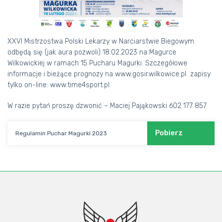
XXVI Mistrzostwa Polski Lekarzy w Narciarstwie Biegowym
odbędą się (jak aura pozwoli) 18.02.2023 na Magurce
Wilkowickiej w ramach 15 Pucharu Magurki. Szczegółowe
informacje i bieżące prognozy na
www.gosir.wilkowice.pl
zapisy
tylko on-line:
www.time4sport.pl
.
W razie pytań proszę dzwonić – Maciej Pająkowski 602 177 857
Pobierz
Regulamin Puchar Magurki 2023