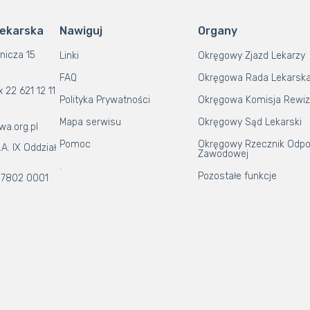
Lekarska
Nawiguj
Organy
nicza 15
Linki
Okręgowy Zjazd Lekarzy
FAQ
Okręgowa Rada Lekarsk
x 22 621 12 11
Polityka Prywatności
Okręgowa Komisja Rewiz
Mapa serwisu
Okręgowy Sąd Lekarski
wa.org.pl
Pomoc
Okręgowy Rzecznik Odpo
A. IX Oddział
Zawodowej
.
Pozostałe funkcje
 7802 0001