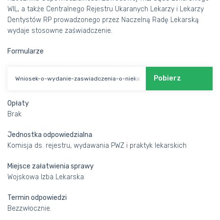
ORGANY
WIL, a także Centralnego Rejestru Ukaranych Lekarzy i Lekarzy
Dentystów RP prowadzonego przez Naczelną Radę Lekarską
KOMISJE
wydaje stosowne zaświadczenie.
DOKUMENTY
Formularze
OGŁOSZENIA
Pobierz
Wniosek-o-wydanie-zaswiadczenia-o-niekaralnosci-zawodowej
OKRĘGOWE IZBY LEKARSKIE
„SKALPEL”
Opłaty
Brak
Jednostka odpowiedzialna
Komisja ds. rejestru, wydawania PWZ i praktyk lekarskich
Miejsce załatwienia sprawy
Wojskowa Izba Lekarska
Termin odpowiedzi
Bezzwłocznie.