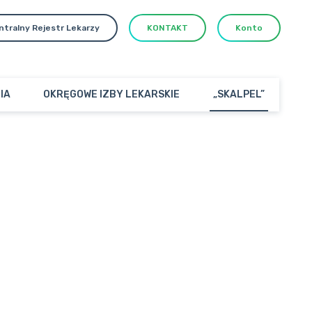
ntralny Rejestr Lekarzy
KONTAKT
Konto
IA
OKRĘGOWE IZBY LEKARSKIE
„SKALPEL”