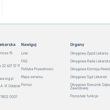
Lekarska
Nawiguj
Organy
nicza 15
Linki
Okręgowy Zjazd Lekarzy
FAQ
Okręgowa Rada Lekarsk
x 22 621 12 11
Polityka Prywatności
Okręgowa Komisja Rewiz
Mapa serwisu
Okręgowy Sąd Lekarski
wa.org.pl
Pomoc
Okręgowy Rzecznik Odpo
A. IX Oddział
Zawodowej
.
Pozostałe funkcje
 7802 0001